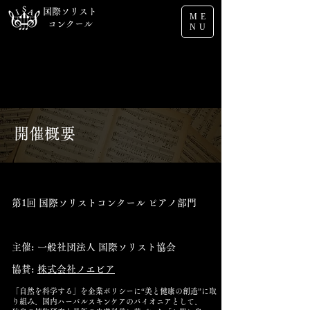
国際ソリスト
ME
コンクール
NU
開催概要
第1回 国際ソリストコンクール ピアノ部門
​主催: 一般社団法人 国際ソリスト協会
協賛:
株式会社ノエビア
「自然を科学する」を企業ポリシーに“美と健康の創造”に取
り組み、国内ハーバルスキンケアのパイオニアとして、