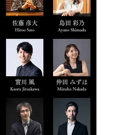
佐藤 彦大
島田 彩乃
Hiroo Sato
Ayano Shimada
實川 風
仲田 みずほ
Kaoru Jitsukawa
Mizuho Nakada