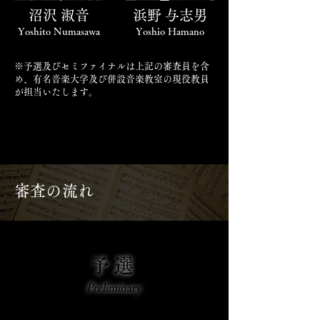
沼沢 淑音
浜野 与志男
Yoshito Numasawa
Yoshio Hamano
※予選及びセミファイナルは上記の審査員を含
め、有名音楽大学及び併設音楽教室の現役教員
が担当いたします。
審査の流れ
予選
Preliminary