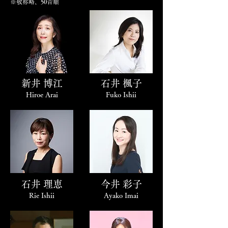
※敬称略、50音順
新井 博江
石井 楓子
Hiroe Arai
Fuko Ishii
石井 理恵
今井 彩子
Rie Ishii
Ayako Imai