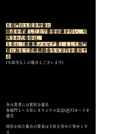
最優秀ノエビア賞
​５部門の１位を対象に
採点を考慮した上で審査会議を行い、可
決された場合は、
１名に「最優秀ノエビア賞」として部門
賞に加えて芸術奨励金５０万円を進呈す
る
(※該当なしの場合もございます)​
部門賞
全入賞者には賞状を進呈
​各部門１〜３位にオリジナル記念QUOカードを
進呈
同位が出た場合の賞金は下位を含めた等分とす
る