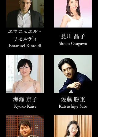
エマニュエル・
長川 晶子
リモルディ
Shoko Osagawa
Emanuel Rimoldi
海瀬 京子
佐藤 勝重
Kyoko Kaise
Katsushige Sato