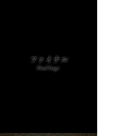
※併願可能
ファイナル
Final Stage
会場審査