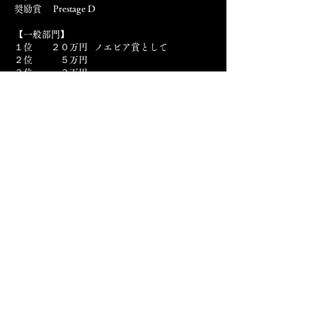
奨励賞 Prestage D
【一般部門】
１位 ２０万円 ノエビア賞として
２位 ５万円
３位 ３万円
奨励賞 Prestage D
ソリスト協会賞
​５部門の１位を対象に
１名に「ソリスト協会賞」として部門賞
に加えてリサイタル開催(2026年春・東
京)をサポートいたします。
※チケットノルマ等のご本人負担は一切ございませ
ん。