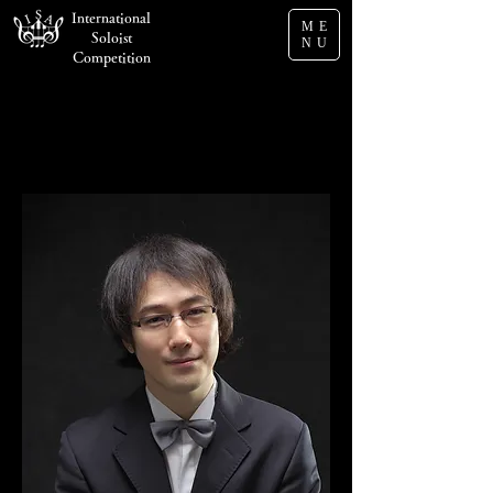
International
ME
Soloist
NU
Competition