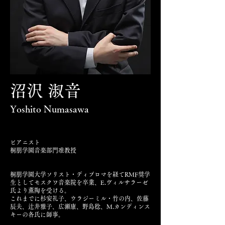
沼沢 淑音
Yoshito Numasawa
ピアニスト
桐朋学園音楽部門准教授
桐朋学園大学ソリスト・ディプロマを経てRMF奨学
生としてモスクワ音楽院を卒業、E.ヴィルサラーゼ
氏より薫陶を受ける。
これまでに杉安礼子、ウラジーミル・竹の内、佐藤
辰夫、辻井雅子、広瀬康、野島稔、M.カンディンス
キーの各氏に師事。