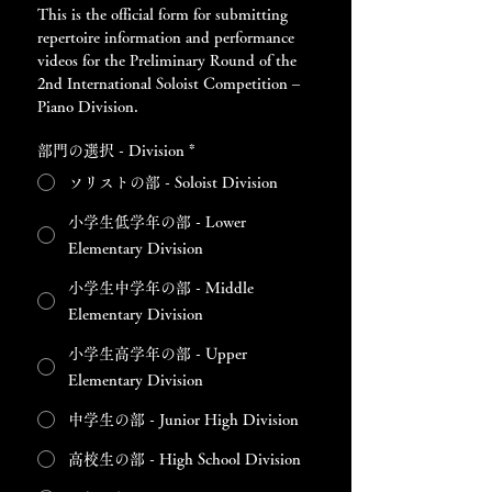
This is the official form for submitting 
repertoire information and performance 
videos for the Preliminary Round of the 
2nd International Soloist Competition – 
Piano Division.
部門の選択 - Division
*
ソリストの部 - Soloist Division
小学生低学年の部 - Lower
Elementary Division
小学生中学年の部 - Middle
Elementary Division
小学生高学年の部 - Upper
Elementary Division
中学生の部 - Junior High Division
高校生の部 - High School Division