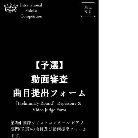
International
ME
Soloist
NU
Competition
【予選】
動画審査
曲目提出フォーム
[Preliminary Round]  Repertoire & 
Video Judge Form
第2回 国際ソリストコンクール ピアノ
部門(予選)の曲目及び動画提出フォーム
です。