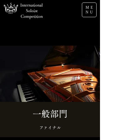
International
ME
Soloist
NU
Competition
一般部門
ファイナル