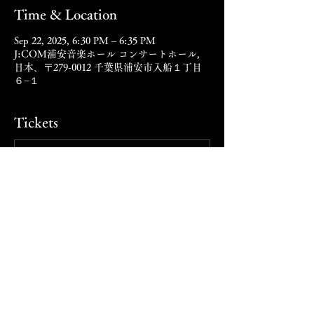
Time & Location
Sep 22, 2025, 6:30 PM – 6:35 PM
J:COM浦安音楽ホール コンサートホール,
日本、〒279-0012 千葉県浦安市入船１丁目
６−１
Tickets
Sale ended
Ticket type
会場審査
Price
¥22,000
Act on specified commercial transactions