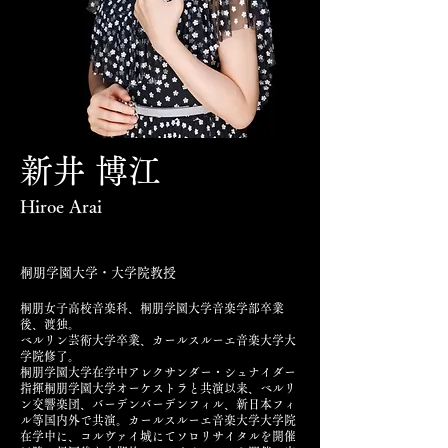
新井 博江
Hiroe Arai
桐朋学園大学・大学院教授
桐朋女子高校音楽科、桐朋学園大学音楽学部卒業
後、渡独。
ベルリン芸術大学卒業、カールスルーエ音楽大学大
学院修了。
桐朋学園大学在学中アレクサンダー・シュナイダー
指揮桐朋学園大学オーケストラと共演以来、ベルリ
ン交響楽団、バーデンバーデンフィル、新日本フィ
ル等国内外で共演。カールスルーエ音楽大学大学院
在学中に、コルヴァイ城にてソロリサイタルを開催