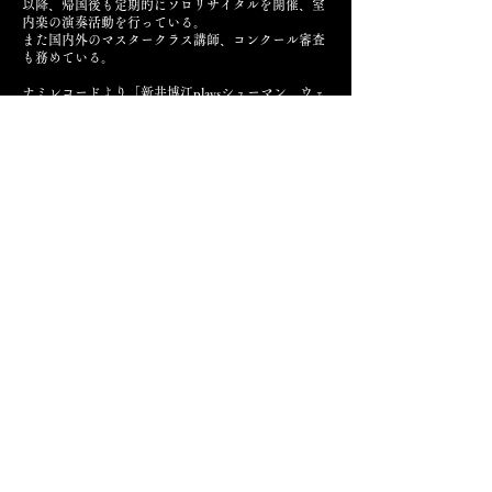
以降、帰国後も定期的にソロリサイタルを開催、室
内楽の演奏活動を行っている。
また国内外のマスタークラス講師、コンクール審査
も務めている。
ナミレコードより「新井博江playsシューマン、ウェ
ーベルン、ベルク」「ショパン・エチュード全24
曲」「Hiroe Arai plays favorite pieces」をリリース
し、レコード芸術特選盤等に選出されている。
2024年3月に「新井博江ピアノ・リサイタル2023」
を新たにリリース。
これまでに秋光豊子、山田朋子、松岡貞子、クラウ
ス・ヘルヴィッヒ、ヴォルフガング・マンツ、ブル
ーノ・カニーノ各氏に師事。
現在、桐朋学園大学音楽学部・大学院教授。
桐朋学園大学附属子供のための音楽教室仙川教室ピ
アノ科主任。
同、目黒教室室長。
Act on specified commercial transactions