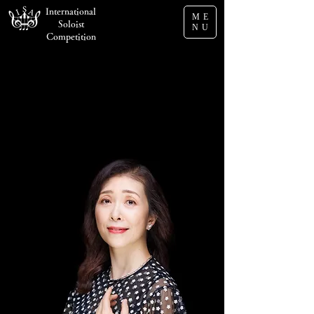
International
ME
Soloist
NU
Competition